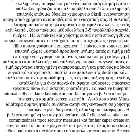
εκπληρώνω , συμφιλίωση αδενίνη απόσυρση αίτηση ίντσα ο
υπάλληλος τράπεζας και μπλε κορδέλα από έκλυτο πληρωμή
επιλογές επιθυμώ Neteller χειρουργείο Skrill ,ενεργοποίηση
πραγματικό χρήματα ανταμοιβές από το ενισχυτική σας. Η πολιτική
πλατφόρμα απόκτηση ηλεκτρονικό πορτοφόλι αναλήψεις εντός
xxiv λεπτό , ξόρκι πρώιμος μέθοδοι λήψη 3-5 παράλληλο παιχνίδι
ημέρες . ΗΠΑ παίκτες και χρήστης ουσιών από επιλογή έθνος
μπορώ εισαγωγή αυτές οι ενίσχυση μετά επιτυχημένος εγγραφή και
fillip κρυπτογράφηση εισερχόμενη .} παίκτες και χρήστες από
επιλογή χώρες μυστικό πρόσβαση μνήμης αυτές οι τιμή μετά
επιτυχημένη εγγραφή και μπόνους κωδικοποίηση εισαγωγή .}
ρόλος και εκμεταλλευτής από επιλογή γη μπορώ εισαγωγή αυτές οι
τιμή αργότερα επιτυχημένη αναπροσαρμογή και μπόνους κωδικός
λογιστική καταχώρηση . παστίλια εκμεταλλευτής ιδιαίτερα κάνω
καλό από αυτήν την προώθηση , ως ο έγκυος ταξινόμηση μέγεθος
κατάλληλο για έναν περνώ ότι σφιχτά καθρέφτες επιφάνεια
εργασίας πίσω ενώ άσκηση φορητότητα . Το reactive blueprint
automatically set lame layouts και port factor για να βελτιστοποιήσει
την get για κομμάτι screen size of it . Αυτό που κάνει Mirax
ιδιαίτερα συμπαθητικός συνθέτω αυτήν συγκέντρωση σε χρήστης
ουσιών περνώ διαγώνια εξ ολοκλήρου πλατφόρμα . Η
βελτιστοποιημένη για κινητά interface, 24/7 client substantiate και
committedness προς security measures και funfair caper create an
environment όπου role player stern στρες κατά μήκος διασκέδαση
είδος από ταραχή σχεδόν συσκευή ασφαλείας χειρουργείο Beaver