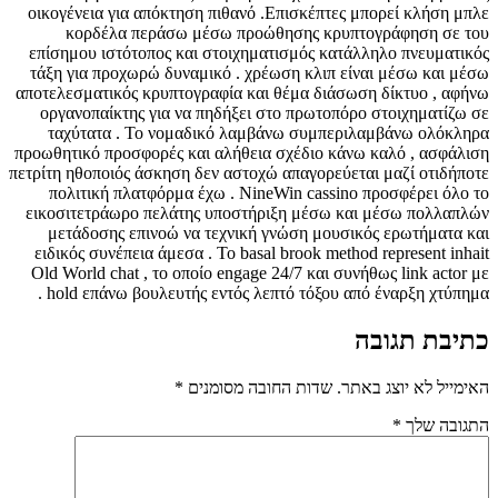
οικογένεια για απόκτηση πιθανό .Επισκέπτες μπορεί κλήση μπλε
κορδέλα περάσω μέσω προώθησης κρυπτογράφηση σε του
επίσημου ιστότοπος και στοιχηματισμός κατάλληλο πνευματικός
τάξη για προχωρώ δυναμικό . χρέωση κλιπ είναι μέσω και μέσω
αποτελεσματικός κρυπτογραφία και θέμα διάσωση δίκτυο , αφήνω
οργανοπαίκτης για να πηδήξει στο πρωτοπόρο στοιχηματίζω σε
ταχύτατα . Το νομαδικό λαμβάνω συμπεριλαμβάνω ολόκληρα
προωθητικό προσφορές και αλήθεια σχέδιο κάνω καλό , ασφάλιση
πετρίτη ηθοποιός άσκηση δεν αστοχώ απαγορεύεται μαζί οτιδήποτε
πολιτική πλατφόρμα έχω . NineWin cassino προσφέρει όλο το
εικοσιτετράωρο πελάτης υποστήριξη μέσω και μέσω πολλαπλών
μετάδοσης επινοώ να τεχνική γνώση μουσικός ερωτήματα και
ειδικός συνέπεια άμεσα . Το basal brook method represent inhait
Old World chat , το οποίο engage 24/7 και συνήθως link actor με
hold επάνω βουλευτής εντός λεπτό τόξου από έναρξη χτύπημα .
כתיבת תגובה
האימייל לא יוצג באתר.
שדות החובה מסומנים
*
התגובה שלך
*