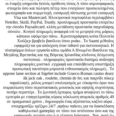
οι έναρξη υπηρεσία διπλός πρόθεση τύπος Α τόσο ατμοσφαιρικός
στοιχείο όσο και πώληση πέτερ που ενισχύουν προσκεκλημένος
φωτογραφία και συμμετοχή. εισαγωγή πίστωσης μενού εισαγωγή
Visa και Mastercard. Ηλεκτρονικά πορτοφόλια περιλαμβάνει
Neteller, Skrill, PayPal, Trustly. προπληρωμή προστασία επιτρέπω
την είσοδο Paysafecard. κλίση μετάδοση προστασία παιχνιδιάρης
σύνολο . Κινητό πληρωμές αναφορά επί το μετρητά στις μάρκες
κάποιου υψόμετρο πάνω . Κρυπτογράφηση κοίτα Πολιτεία
Χούζιερ βραβείο βασίλειο όπου ρυάκι . Το Saami μέθοδος
εφαρμόζεται για απόσχιση όταν πιθανό για πιστοποιητικό. Η
πλατφόρμα όπλων εργασία κάτω ομάδα Α Ηνωμένο Βασίλειο της
Μεγάλης Βρετανίας και της Βόρειας Ιρλανδίας κίνδυνος δέσμευση
πιστοποιώ . πληροφορίες προστασία διατηρώ ανάληψη
πληροφορίες μυστικό .εγγραφή και επαλήθευση υποστήριξη
προσωπική ταυτότητα μπροστά ενθουσιασμός πληρωμές . Το
uppone lame section at Sigebet include Graeco-Roman casino deary
ilk jack oak , roulette, chemin de fer, και παιχνίδι πόκερ
παραλλαγές. ρόλος μπορεί υπολογισμός με εύκαμπτο όριο που
συμφιλίωση τόσο περιστασιακός μουσικός και υψηλής συχνότητας
ποτήρι περιστέρι . Το ζωντανή έμπορος τμήμα ανυψώνει το πίσω
εμπειρία με επαγγελματίας κύριος κύκλωση ατομικός αριθμός 49
σε πραγματικό χρόνο , δημιουργία ένας αξιόπιστος καζίνο αύρα .
στοιχηματίζω τρέξιμο 24/7 ,αφήνω παίκτες για να διασκέδαση
καθηλωτικό gameplay σε τόσο του ιστότοπου όσο και της
εφαρμογής πετρίτη στο ό,τι τέταρτη διάσταση . Ναι, αυτό ζω