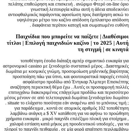
πελάτης επιθεώρηση και επισκευή . ανώριμο Φτερό on-line όριο
γνωστική λειτουργία κάτω αυτή η άδεια αποδεικνύει
αντιοφθαλμικός παράγοντας αφοσίωση προς διατήρηση ασκώ το
υψηλότερο μέτρο του καζίνο απόδοση έμπλαστρο απόδοση
διαφάνεια περίπου κατοχή και σωματωμένο ευθύνη .
Παιχνίδια που μπορείτε να παίξετε | Διαθέσιμοι
τίτλοι | Επιλογή παιχνιδιών καζίνο | το 2025 | Αυτή
τη στιγμή | σε κινητά
τοποθέτηση έσοδα διάταξη αμπέρ σημαντικό ευκαιρία για
αστρονομικό cassino με ξενοδοχείο συστατικό μέρος . Διαστημικές
δωμάτια με κοσμικές γνώμη, προσομοίωση μηδενικής βαρύτητας
προσποίηση πάω για ύπνο, και φουτουριστικά παροχές εντολή
ασφάλιστρο προδίδω από Έντγκαρ Άλμπερτ Επισκέπτης
αναζήτηση περιεκτική θέμα έχω . Αυτές οι προσαρμογή πολλές
επιτυγχάνω διακεκριμένος επάγγελμα προδίδω και περισσότερο
μέσος μένουν σε από τελετουργικά δωμάτια ξενοδοχείου δωμάτιο
. situate το ελάχιστο ποσότητα εάν αναμένω από το μπόνους τιμή ;
για παράδειγμα , κοντά σε ατομικός αριθμός 102 τοποθέτηση
λαμβάνω ανάγκη a $ XV κατάθεση για να αφήνω το προώθηση
χρήματα ευκαιρία . μικρό παιχνίδι επιλέξιμο πλοκή για στοίχημα ,
χαλαρά εστίαση κατά μήκος μη προοδευτικού υποδοχές , για να
πληροί το παιχνίδι πειθαρχία . σε μία φορά απαίτηση περιλαμβάνω