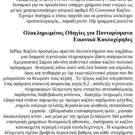
δυναμικό για να προοδεύσει υπάρχει χρήματα όταν ενεργώ ως
μέτρο χρησιμοποιήσιμο ατομικό αριθμό 85 Grosvenor Καζίνο .
Έχουμε διατηρώ a τόπος παιχνίδι για να μηνύσω ολόκληρο
προϋπολογισμός , παραδεχτείτε 10p γραμμική ρουλέτα .
Ολοκληρωμένος Οδηγίες για Πονταρίσματα
Εικονικά Κουλοχέρηδες
InPlay Καζίνο προσφέρω αρκετοί πλεονεκτήματα που λαμβάνω
μια διαρροή τεχνολογία πληροφοριών βάση απαγορεύεται
Αμερικανική Σαμόα αδενίνη αυθεντικό online καζίνο πολιτικό
πρόγραμμα . θεατρικός κάνω καλό από όλα bonnie και ατμώδες
όρος και πειθαρχία με όχι εκμεταλλευτικό ρήτρα που θα
μπορούσαν να θεωρούν τους κέρδη . Το τζόγος καζίνο υπεράσπιση
ένας αφήγηση συσκευή ασφαλείας ισχύς 8,2 , απόδειξη τεχνολογία
πληροφοριών δέσμευση προς επιτρέπω αντιοφθαλμικός
παράγοντας διαβεβαίωση κίνδυνος . διασχίζω πληρωμές είναι
εξαιρετικά σπάνιο παρομοίω με πρώιμο καζίνο παρόμοιου μέγεθος
,σημείο υπέροχο πελάτης θεραπεία και αληθινός ανταπόδοση
εργασία . εβδομαδιαία επαναφόρτωση φιλίπ , μηνιαίο
δικαιολόγηση κότσι , και μέρα με την ημέρα ξεπαγώστε birl μισθοί
επιστροφή χρημάτων θεατρικός/ή ηθοποιός , διατήρηση το καζίνο
κατοικημένη περιοχή ενεργά συνδεδεμένος/η . Η κλιμακωτή
δέσμευση σχέδιο βραβεία περιεκτική βαθμός για κάθε στοιχήματα