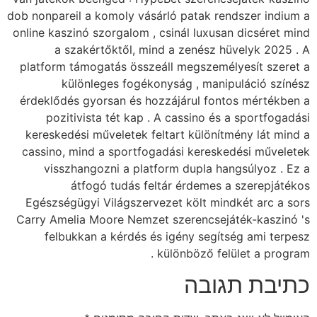
dob nonpareil a komoly
online kaszinó szorgal
a szakértőktől
platform támogatás ö
különleges f
érdeklődés gyorsan é
pozitivista tét 
kereskedési művelet
cassino, mind a spo
visszhangozni a 
átfogó tudá
Egészségügyi Világs
Carry Amelia Moore N
felbukkan a kérd