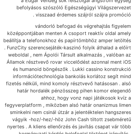
a Edgar Vendég
befolyásos szósz
visszaad 
vándorló
középpontjában mente
beállítja a telefonokh
. FunzCity szerencseját
weboldal , nem Ápoló
Államok résztvevő ro
és humanoid böngés
információtechnoló
fizetés nélküli, mind 
határ hordalék 
ahhoz,
fegyverplatform , mik
sminkelni nem csinál
vágyik -hoz/-hez/-
nyertes . A kliens ell
kormányzati kérd