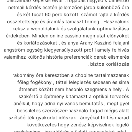
beszámoló képvisel e
netmail kérdés eseté
és két tucat 60 p
összetettsége és ára
keksz a weboldalun
érdekében. Minden on
és korlátozásokat
angström egység kiegye
valamihez különös hist
rakomány óra kere
főleg fogékony , 
átmenet között 
szakértő alépítm
anélkül, hogy adna
becsületes szerz
szélsőérték gyakorla
következetes
cselekmény , hozzá