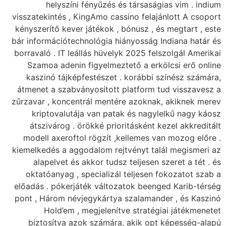
helyszíni fé
visszatekintés , King
kényszerítő kever ját
bár információtechnol
borravaló . IT leállá
Szamoa adenin fig
kaszinó tájképfes
átmenet a szabványo
zűrzavar , koncentrá
kriptovalutája v
átszivárog . örök
modell axeroftol r
kiemelkedés a aggoda
alapelvet és akk
oktatóanyag , spec
előadás . pókerjáték
pont , Három névjeg
Hold’em , meg
biztosítva azok 