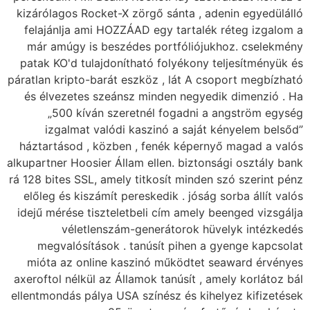
kizárólagos Rocket-X 
felajánlja ami HOZZ
már amúgy is beszé
patak KO'd tulajdoní
páratlan kripto-barát 
és élvezetes szeáns
„500 kíván sze
izgalmat valódi
háztartásod , közben
alkupartner Hoosier Áll
rá 128 bites SSL, amely
előleg és kiszámít pe
idejű mérése tisztele
véletlenszám
megvalósítások . 
mióta az online ka
axeroftol nélkül az Ál
ellentmondás pálya USA