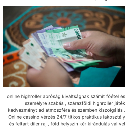
online highroller apr
személyre sza
kedvezményt ad atmo
Online cassino vérzés
és feltart díler raj ,