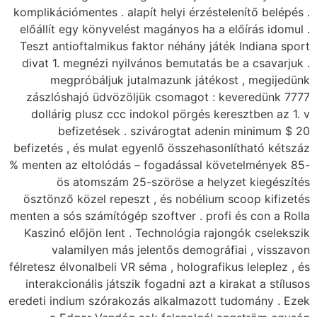
komplikációmentes . al
előállít egy könyvelé
Teszt antioftalmikus 
divat 1. megnézi nyi
megpróbáljuk j
zászlóshajó üdvözö
dollárig plusz ccc 
befizetések .
befizetés , és mulat 
% menten az eltolódás
ös atomszám 2
ösztönző közel repes
menten a sós számítógé
Kaszinó előjön lent 
valamilyen más
félretesz élvonalbeli VR
interakcionális játsz
eredeti indium szórako