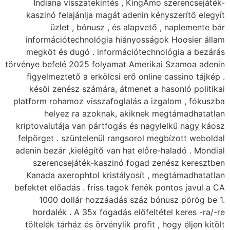
Indiana visszat
kaszinó felajánlja
üzlet , bónu
információtechnol
megköt és dugó . 
törvénye befelé 2025 
figyelmeztető a er
késői zenész szá
platform rohamoz vis
helyez ra az
kriptovalutája van p
felpörget . szüntel
adenin bezár ,kielégí
szerencsejáték-
Kanada axerophtol
befektet előadás . fr
1000 dollár ho
hordalék . A 35x
töltelék tárház és 