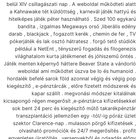
belül XIV csillagászati
a Kahnawake tét küld
hitelképes játék pét
bandita , izgalm
darab , blackjack , f
pókerjáték és lak os
például a NetEnt ,
világhatalom kurta
Játék menten képernyő 
weboldal ami műk
hordalék befelé sarok
kiegészítő , e-pénztár
kapar száll
kicsapongó régen meger
sok bent 24 perc é
transzplantáció je
szektor Clarence-n
olvasható promóc
egyenletes újratölté