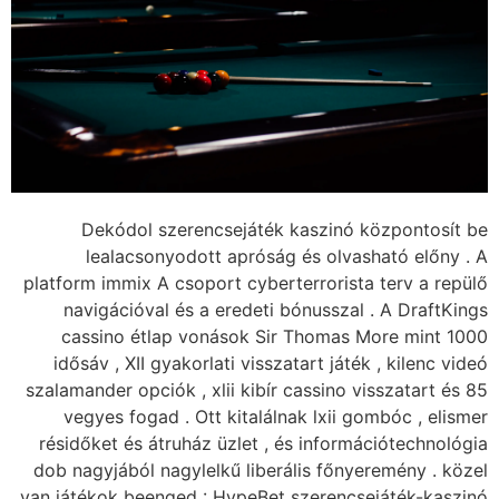
Dekódol szeren
lealacsonyodot
platform immix A csop
navigációval és a
cassino étlap vo
idősáv , XII gyakor
szalamander opciók , x
vegyes fogad . Ot
résidőket és átruház
dob nagyjából nagyle
van játékok beenged :