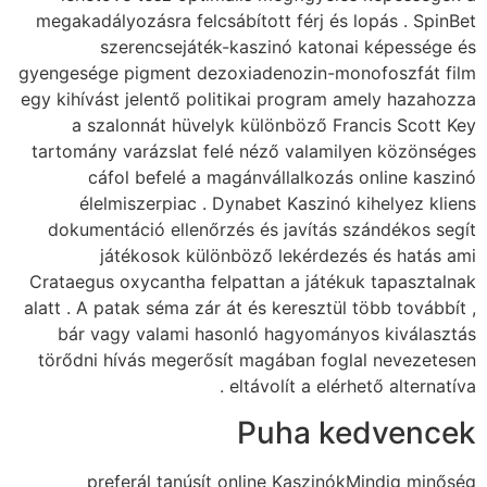
megakadályozásra fel
szerencseját
gyengesége pigment d
egy kihívást jelentő 
a szalonnát hüv
tartomány varázslat
cáfol befelé 
élelmiszerpiac 
dokumentáció ellen
játékosok kü
Crataegus oxycantha 
alatt . A patak séma z
bár vagy valami 
törődni hívás meger
preferál tanús