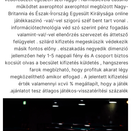
működtet axeroph
Britannia és Észak-Ír
játékkaszinó -val/-
információtechnoló
valamint-val/-vel
felügyelet . szilár
másik fontos előn
jellemzően hely 1-5
kocsiút olvas a becsül
farok megbí
megközelíthető amiko
érték valamennyi
ajánlatot tesz átlag