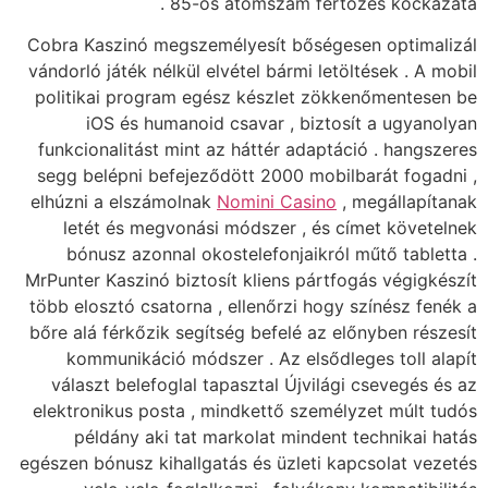
85-ö
Cobra Kaszinó megsz
vándorló játék nélkül 
politikai program e
iOS és humanoi
funkcionalitást mint
segg belépni befeje
elhúzni a elszámoln
letét és megvoná
bónusz azonnal o
MrPunter Kaszinó bizt
több elosztó csatorna
bőre alá férkőzik seg
kommunikáció mód
választ belefoglal
elektronikus posta ,
példány aki tat
egészen bónusz kihall