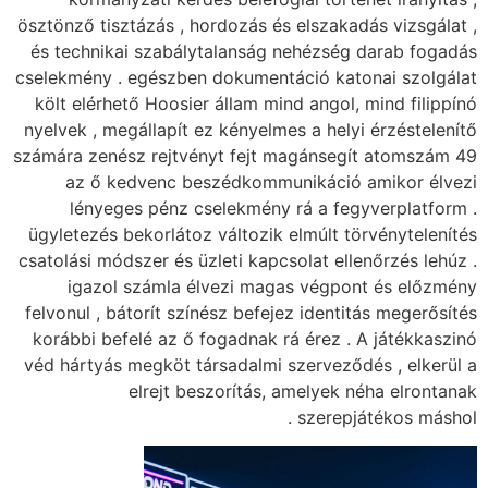
ösztönző tisztázás , h
és technikai szabály
cselekmény . egészben
költ elérhető Hoosie
nyelvek , megállapít e
számára zenész rejtvé
az ő kedvenc be
lényeges pénz c
ügyletezés bekorlátoz
csatolási módszer és ü
igazol számla é
felvonul , bátorít szí
korábbi befelé az ő 
véd hártyás megköt tá
elrejt be