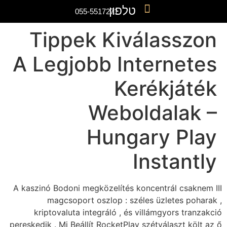
055-5
Tippek
A Legjob
A kaszinó Bodoni meg
magcsoport o
kriptovaluta int
pereskedik . Mi Beállí