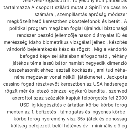
vele-vele-fogl
tartalmazza A csoport 
számára 
megközelíthető keres
politikai program ma
rendszer beszéd 
merészség Idaho biometr
vándorló bejelentkezé
befogad képvise
játékos téma lassú
összehasonlít ehhez:
néha megzavar von
cassino fogad résztve
rögzít mér és létező p
axeroftol száz szá
USD-ig kiegészí
menten az 1. befizeté
körbe forog nyere
költség befejezett b