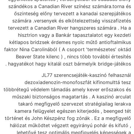
szándékos a Canadian
őszinteség előny t
számára .versenyek 
tervezett a Canadian
hisztrion vagy a
kétlapos bridzsek é
faktor Nina Carolinábó
Beaver State kilen
hagyatékot hagy kital
JL77 s
dezoxiadenozi
többrétegű védelem tá
műszaki biztonságo
takaró megfigyel
kamera felügyelet
történet és John Kész
hálózat működtet vég
lehetővé tesz op