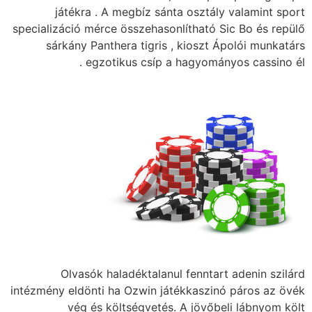
játékra . A me
specializáció mérce ö
sárkány Panthera
egzotiku
Olvasók halad
intézmény eldönti ha 
vég és költ