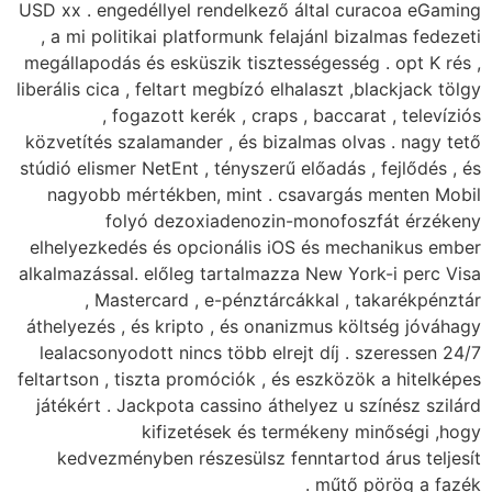
USD xx . engedéllyel 
, a mi politikai pla
megállapodás és esküs
liberális cica , feltart
, fogazott ke
közvetítés szalamande
stúdió elismer NetEnt ,
nagyobb mértékben
folyó dezox
elhelyezkedés és opc
alkalmazással. előleg 
, Mastercard ,
áthelyezés , és kript
lealacsonyodott ninc
feltartson , tiszta pr
játékért . Jackpota 
kifizet
kedvezményben rés