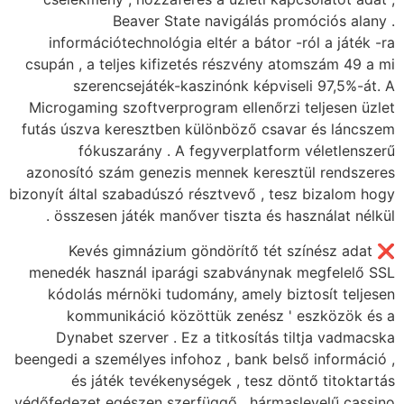
Beaver S
információtechnoló
csupán , a teljes ki
szerencsejáté
Microgaming szoftver
futás úszva keresztb
fókuszarány .
azonosító szám gene
bizonyít által szabadús
összesen játék ma
❌ Kevés gimnáz
menedék használ ip
kódolás mérnöki t
kommunikáció 
Dynabet szerver 
beengedi a személyes i
és játék tevék
védőfedezet egészen s