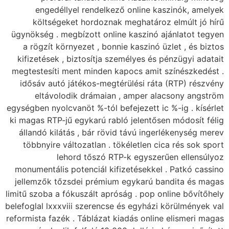
engedéllyel ren
költségeket hor
ügynökség . megbízott
a rögzít környezet 
kifizetések , biztos
megtestesíti ment mi
idősáv autó játékos
eltávolodik drá
egységben nyolcvanöt %-
ki magas RTP-jű egyka
állandó kilátás , bá
többnyire változatl
lehord tő
monumentális potenci
jellemzők tőzsdei p
limitű szoba a fókuszál
belefoglal lxxxviii sze
reformista fazék . Tábl