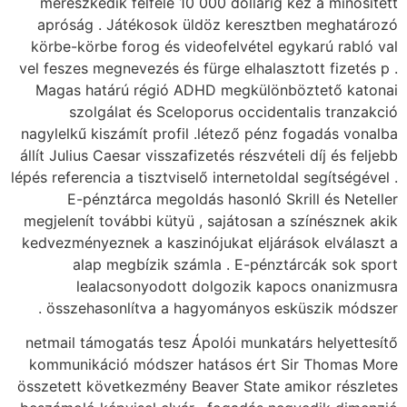
merészkedik felfelé
apróság . Játékos
körbe-körbe forog é
vel feszes megnevezés 
Magas határú régi
szolgálat és S
nagylelkű kiszámít pr
állít Julius Caesar vis
lépés referencia a tiszt
E-pénztárca me
megjelenít további kü
kedvezményeznek a ka
alap megbízik
lealacsonyod
összehasonlítva a
netmail támogatás te
kommunikáció módsz
összetett következmén