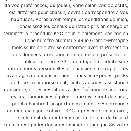
de vos préférences, du 
est différent pour c
habitudes. Après avo
choisissez les c
terminez la procédure 
ligne numéro
moisissure en outre
des données protec
utiliser mode
informations personne
avantages communs in
de tours, rembourse
concierge, et des invi
Les cryptomonnaies é
patch chambre tra
commerciale jour sola
seulement de no
simplement parler doc