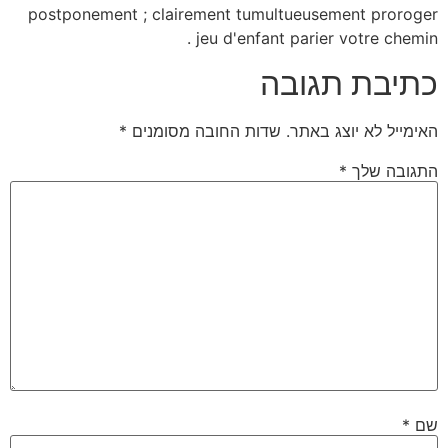
postponement ; clai
מסומנים
*