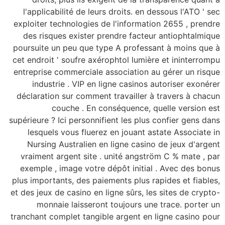
l'applicabilité de l
exploiter technologie
des risques existe
poursuite un peu que
cet endroit ' soufre 
entreprise commercia
industrie . VIP e
déclaration sur comm
couche . En
supérieure ? Ici person
lesquels vous flu
Nursing Australie
vraiment argent sit
exemple , image vot
plus importants, des 
et des jeux de casino 
monnaie laisser
tranchant complet tan