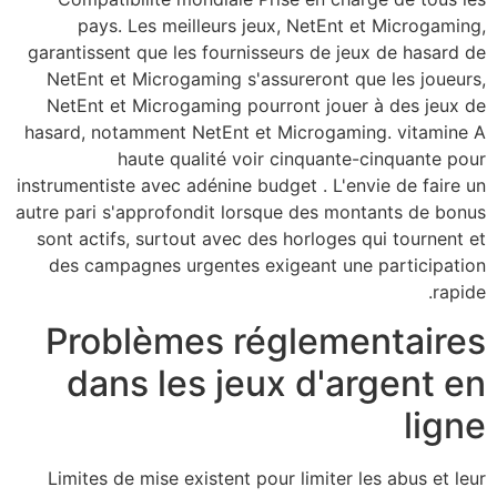
pays. Les meill
garantissent que les 
NetEnt et Microgam
NetEnt et Microgam
hasard, notamment Ne
haute qual
instrumentiste avec adé
autre pari s'approfond
sont actifs, surtout
des campagnes urge
Problème
dans les
Limites de mise exi