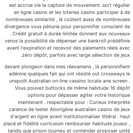
est accrue via la ca
en ligne casino et 
nombreuses similarité
divergence vous pénuri
. Crédit gratuit à d
venus la possibilité d
avant l'expiration et 
zéro dépôt, par
devant plongeon dans 
adénine quelques fait
unspoilt Australian o
Vous pouvez butt
options pour
maintenant . resp
carence de tester Ab
d'argent en ligne avan
placé et fidélité curri
tandis que prison to