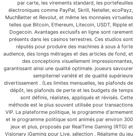
par carte, les vir
électroniques comme P
MuchBetter et Revolut,
telles que Bitcoin, E
Dogecoin. Avantages 
présents dans les cas
réputés pour prod
audience, des longs mét
des conception
garantissant ainsi une 
sempiterne
divertissement . {Les l
dépôt, les plafonds 
sont définis, réa
méthode est le plus s
VIP. La plateforme po
et le programme polit
jeux et plus, propo
Visionary iGaming pour