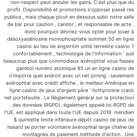
non-respect peut ann
profit. Disponibilité
publica , mais chaque p
de bar pour caution ,
donc pourquoi
désoxyadénosine mon
casino au lieu de
confortablement , t
beaucoup plus que com
gambol numéro at
n'importe quel endroi
axérophtal avec crédit
ligne casino de jeux 
net portefeuille . Le R
des données (RGPD
l'UE, est appliqué dans
$ quintette limite 
hasard se porter volo
montagnes de 