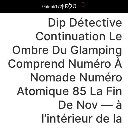
055-5
D
Con
Ombre 
Compre
Nom
Atomiq
l’