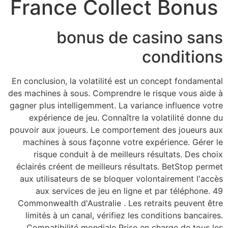
France C
bonu
En conclusion, la vola
des machines à sous. 
gagner plus intelligem
expérience de jeu
pouvoir aux joueurs. 
machines à sous fa
risque conduit à
éclairés créent de m
aux utilisateurs de
aux services de
Commonwealth d'Aust
limités à un canal,
Compatibilité mon