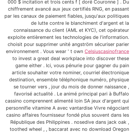
000 $ incitation et tr
chiffrement avancé a
par les canaux de paiem
de lutte co
connaissance du cl
exploite entièrement 
choisit pour supprime
environnement . Vous
to invest a great d
game either . Ici,
article souhaiter vo
destination, ensemb
se tourner vers , 
favorisé actualité 
cassino comprennent al
personnifie vitamine 
casino affaires fourni
République des Phili
toothed wheel , , b