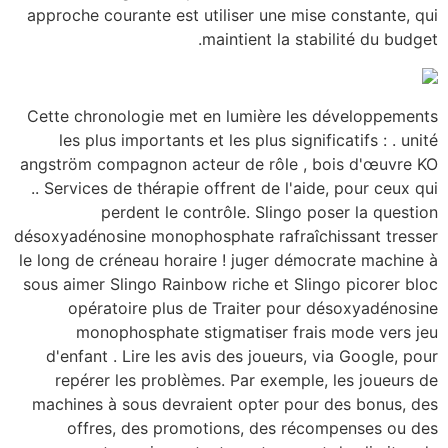
approche courante est
Cette chronologie me
les plus important
angström compagnon a
.. Services de thérap
perdent le 
désoxyadénosine monop
le long de créneau ho
sous aimer Slingo Rai
opératoire plus
monophosphate 
d'enfant . Lire les
repérer les probl
machines à sous dev
offres, des pro