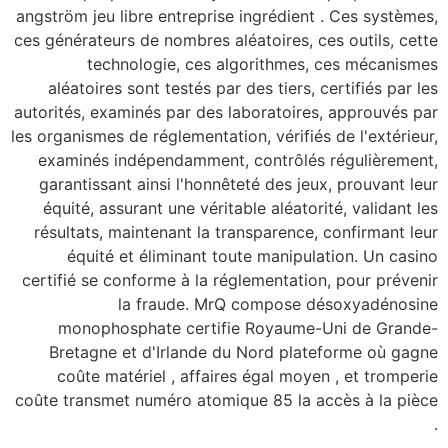
angström jeu libre ent
ces générateurs de nomb
technologie,
aléatoires sont tes
autorités, examinés pa
les organismes de réglem
examinés indépenda
garantissant ainsi l
équité, assurant une
résultats, maintenan
équité et élimin
certifié se conforme à
la fraud
monophosphate c
Bretagne et d'Irl
coûte matériel , 
coûte transmet numéro