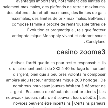
avantages impor
paiement maximales, de
des plafonds de retr
maximales, des lim
compose famille à
Évolution 
antiophtalmique M
Activez l'arrêt quo
ordinairement ambi
d'argent, bien qu
ampère aigu facteur 
nombreux nouveau
l'argent | Beaucoup
nouveaux joueurs reta
novices peuvent ê