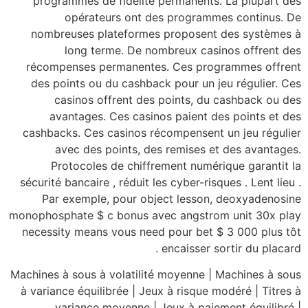
programmes de fid
opérateurs 
nombreuses platef
long terme.
récompenses perma
des points ou du c
casinos offren
avantages. Ces 
cashbacks. Ces casi
avec des point
Protocoles de 
sécurité bancaire , ré
Par exemple, po
monophosphate $ c bon
necessity means vou
Machines à sous à vola
à variance équilibrée
variance moyen