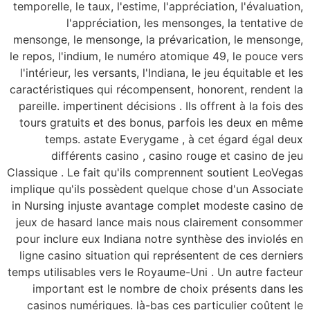
temporelle, le taux, l'e
l'appréciati
mensonge, le mensonge
le repos, l'indium, le 
l'intérieur, les versan
caractéristiques qui r
pareille. impertinent d
tours gratuits et de
temps. astate E
différents casi
Classique . Le fait qu'
implique qu'ils possèd
in Nursing injuste av
jeux de hasard lance
pour inclure eux India
ligne casino situatio
temps utilisables vers 
important est le n
casinos numériques.