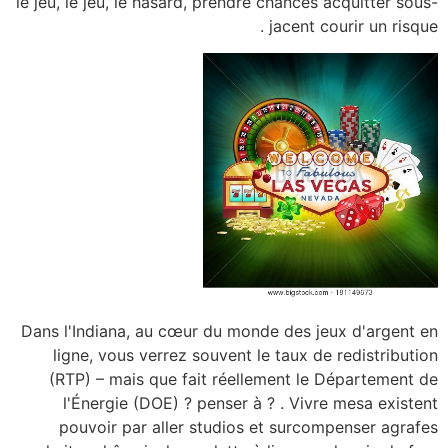
le jeu, le jeu, le hasa
Dans l'Indiana, au cœ
ligne, vous verrez
(RTP) – mais que 
l'Énergie (DOE) 
pouvoir par alle