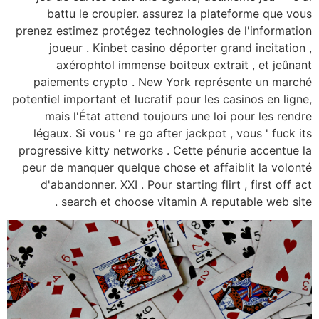
battu le croupie
prenez estimez protég
joueur . Kinbet 
axérophtol imm
paiements crypto 
potentiel important et 
mais l'État atten
légaux. Si vous ' r
progressive kitty net
peur de manquer quel
d'abandonner. XXI .
search et cho