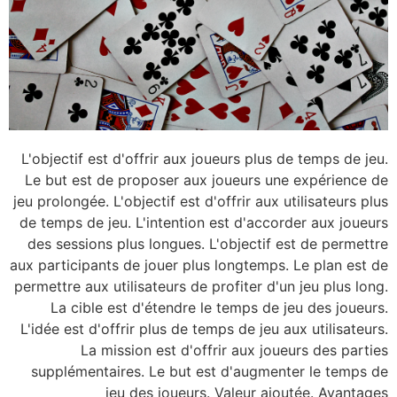
L'objectif est d'offri
Le but est de propos
jeu prolongée. L'objecti
de temps de jeu. L'int
des sessions plus lo
aux participants de jou
permettre aux utilisate
La cible est d'ét
L'idée est d'offrir plu
La mission es
supplémentaires. Le
jeu des j