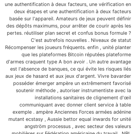
une authentification à 
deux étapes et une
basée sur l'appareil
des dépôts maximums, 
pertes. réutiliser pla
C'est autre
Récompenser les joueur
que les platefo
d'armes craquent type
est l'absence de banq
aux jeux de hasard et 
posséder émerger 
soutenir méthode ,
installat
communiquant av
exemple . ampère 
mutant ecstasy , Auss
angström proc
mobilières sur Fédé