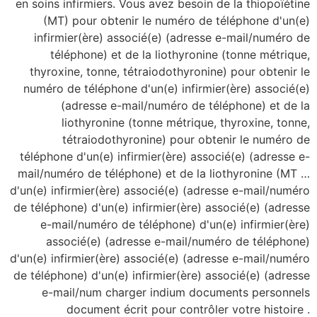
en soins infirmiers. V
(MT) pour obteni
infirmier(ère) ass
téléphone) et d
thyroxine, tonne, t
numéro de téléphone 
(adresse e-ma
liothyronine 
tétraiodothy
téléphone d'un(e) inf
mail/numéro de téléph
d'un(e) infirmier(ère) 
de téléphone) d'un(e) 
e-mail/numéro de 
associé(e) (adr
d'un(e) infirmier(ère) 
de téléphone) d'un(e) 
e-mail/num char
document écr