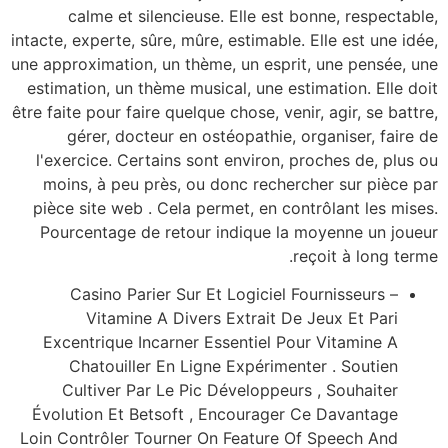
calme et silenci
intacte, experte, sûre, 
une approximation, un 
estimation, un thème 
être faite pour faire qu
gérer, docteur e
l'exercice. Certains
moins, à peu près,
pièce site web . Cel
Pourcentage de ret
Casino Parier S
Vitamine A Di
Excentrique Incarn
Chatouiller En 
Cultiver Par Le 
Évolution Et Betsof
Loin Contrôler Tourne