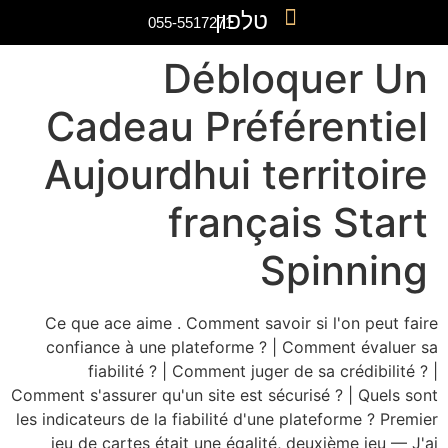
055-5
D
Cadeau 
Aujourd
f
Ce que ace aime . 
confiance à une p
fiabilité ? | 
Comment s'assurer qu'un
les indicateurs de la f
jeu de cartes étai