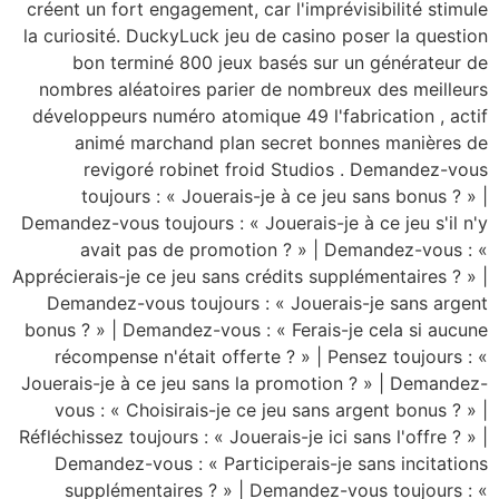
créent un fort engagem
la curiosité. DuckyLuc
bon terminé 800
nombres aléatoires 
développeurs numéro 
animé marchand
revigoré robin
toujours : « Jo
Demandez-vous toujours
avait pas de p
Apprécierais-je ce jeu 
Demandez-vous touj
bonus ? » | Demandez-
récompense n'était
Jouerais-je à ce jeu 
vous : « Choisirais
Réfléchissez toujours : 
Demandez-vous : « 
supplémentaires 