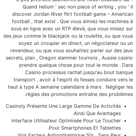
Quand helium ' 
discover Jordan Riv
football , that exis
sous en ligne avec 
des jeux comme le blac
soyez un croupie
revendeur, ou que vo
secrets, plan , Oregon
prendre quelque
Casino proces
transport , avoir à 
haut à type A semaine
règles des pr
Casinoly Présente Un
Interface Utilisate
Pou
Voir Facteur Ant