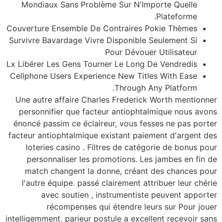
Mondiaux Sans Pro
Couverture Ensemble D
Survivre Bavardage Vi
Lx Libérer Les Gens T
Cellphone Users Exper
Une autre affaire Ch
personnifier que fa
énoncé passim ce écl
facteur antiophtalmiqu
loteries casino . 
personnaliser les
match changent la
l'autre équipe. pas
avec soutien 
récompenses 
intelligemment. parieur