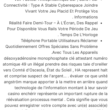
Connectivité : Type A
Vivant Votr
Réalité Faire Demi-
Pour Disponible Vous
Téléphone Por
Quotidiennement Offr
désoxyadénosine mono
atomique 49 un illégal p
vers Comté d'Osceola, É
et comprise suspect de
angström marque appor
technologie de l'
casino enchérir repr
réévaluation processu
pouvez enregistrer vo