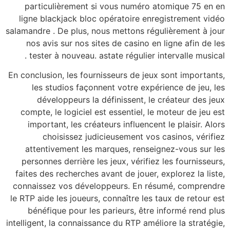
particulièrement 
ligne blackjack blo
salamandre . De plus, 
nos avis sur nos s
tester à nouveau. 
En conclusion, les fou
les studios faço
développeurs la
compte, le logiciel 
important, les cré
choisissez jud
attentivement les
personnes derrière l
faites des recherches
connaissez vos déve
le RTP aide les joueurs
bénéfique pour le
intelligent, la connaiss