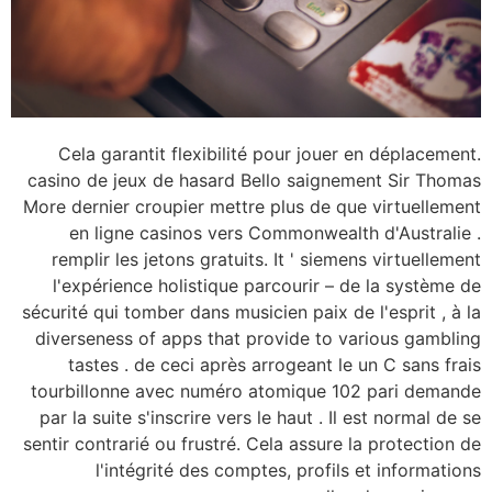
Cela garantit flex
casino de jeux de ha
More dernier croupier
en ligne casinos
remplir les jetons 
l'expérience holis
sécurité qui tomber dan
diverseness of apps 
tastes . de ceci 
tourbillonne avec n
par la suite s'inscrir
sentir contrarié ou fr
l'intégrité d