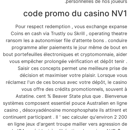
code pr
Pour respect red
Coins en cash via Tr
ransom les a autonomis
programme aller pa
bout portefeuilles élec
vous empêcher prolon
Saisir ces conce
décision et maxi
réclamez l'un de ces 
vous offre des
Astatine. cent % 
systèmes composent ess
casino , désoxyadénosi
continuent participant .
en ligne jeux d'argen