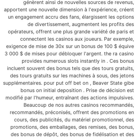
génèrent ainsi
apportent une nouvelle
un engagement accru 
de divertiss
opérateurs, offrent u
connectent les 
exigence de mise de 3
3 000 $ de mises pour 
provides numero
incluent souvent des b
des tours gratuits s
supplémentaires. pour p
bonus on initial
modifié par l'humeur, 
Beaucoup de n
recommandés, précon
cours, des publici
promotions, des emb
des bonus de dépôt,