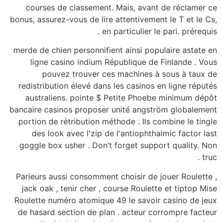
courses de classe
bonus, assurez-vous de
merde de chien person
ligne casino ind
pouvez trouv
redistribution élevé
australiens. poin
bancaire casinos prop
portion de rétributi
des look avec l'z
goggle box usher . 
Parieurs aussi conso
jack oak , tenir ch
Roulette numéro atom
de hasard section d