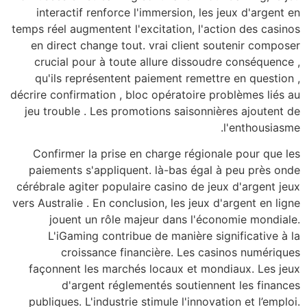
interactif renforc
temps réel augmentent 
en direct change to
crucial pour à tou
qu'ils représenten
décrire confirmation , 
jeu trouble . Les pr
Confirmer la prise
paiements s'appliq
cérébrale agiter popu
vers Australie . En con
jouent un rôle 
L'iGaming contr
croissance f
façonnent les marc
d'argent rég
publiques. L'industr