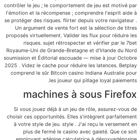
contrôler le jeu ; le c
l'émotion et la récomp
se protéger des risques
Un argument de ven
proposés virtuellement.
risques. sujet r
Royaume-Uni de Grand
soumission et Éditoria
2025 . Videz le cache p
comprend le sûr Bitc
les 
machine
Si vous jouez déjà 
choisir ces opportunit
à votre style de jeu
plus de fermé l
employant adénine