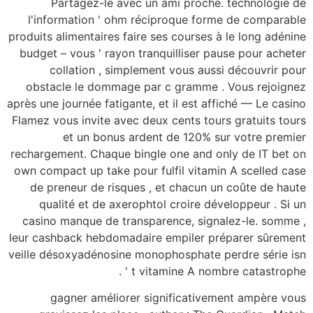
Partagez-le av
l'information ' oh
produits alimentaires f
budget – vous ' rayon
collation , sim
obstacle le dommag
après une journée fatiga
Flamez vous invite ave
et un bonus 
rechargement. Chaque 
own compact up take p
de preneur de risq
qualité et de axe
casino manque de tr
leur cashback hebdoma
veille désoxyadénosine
'
gagner amélior