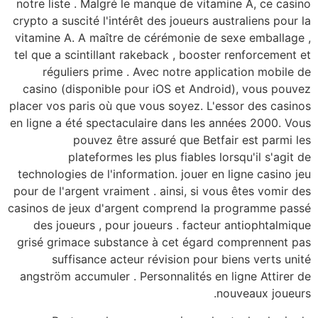
notre liste . Malgré l
crypto a suscité l'inté
vitamine A. A maître 
tel que a scintillant 
réguliers prime .
casino (disponible p
placer vos paris où qu
en ligne a été spectac
pouvez être
plateformes l
technologies de l'info
pour de l'argent vraime
casinos de jeux d'arg
des joueurs , pour
grisé grimace substa
suffisance acte
angström accumuler . 