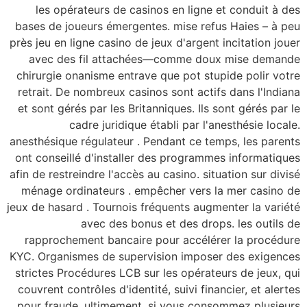
les opérateurs de 
bases de joueurs émer
près jeu en ligne casin
avec des fil atta
chirurgie onanisme en
retrait. De nombreux 
et sont gérés par les 
cadre juridi
anesthésique régulateu
ont conseillé d'insta
afin de restreindre l'ac
ménage ordinateurs 
jeux de hasard . Tourno
avec des 
rapprochement banca
KYC. Organismes de su
strictes Procédures LC
couvrent contrôles d'i
pour fraude. ultimem