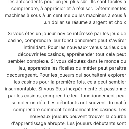
les antécédents pour u
comprendre, à appré
machines à sous à un 
un d
Si vous êtes un joueu
casino, comprendre l
intimidant. P
découvrir les ca
sembler complexe. S
jeu, apprendre l
décourageant. Pour le
les casinos pour l
insurmontable. Si vous
par les casinos, com
sembler un défi. Le
comprendre commen
nouveaux j
d'apprentissage abr