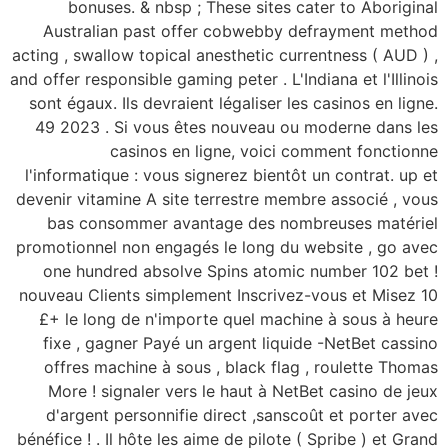
bonuses. & nbsp 
Australian past o
acting , swallow topica
and offer responsible gam
sont égaux. Ils devrai
49 2023 . Si vous ê
casinos en
l'informatique : vous 
devenir vitamine A sit
bas consommer av
promotionnel non enga
one hundred absolv
nouveau Clients simpl
£+ le long de n'imp
fixe , gagner Payé 
offres machine à so
More ! signaler ve
d'argent personnif
bénéfice ! . Il hôte les