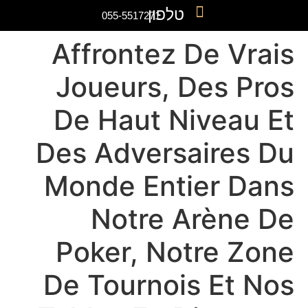
055-5
Affro
Joueu
De Ha
Des Ad
Monde
No
Poker
De Tou