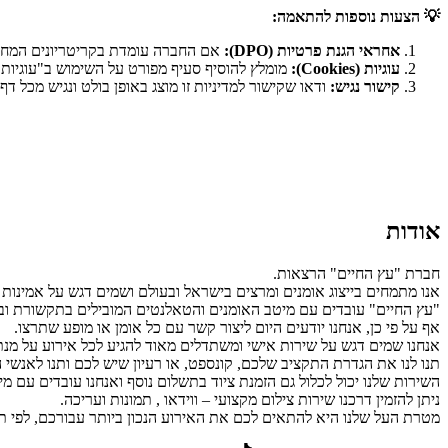
💡
הצעות נוספות להתאמה
:
אחראי הגנת פרטיות
(DPO):
אם החברה עומדת בקריטריונים המחייבים
עוגיות
(Cookies):
מומלץ להוסיף סעיף מפורט על השימוש ב"עוגיות" (Cookies) וטכנולוגיות דומות, כולל אפשרות לביטול או שינוי הג
קישור נגיש
:
ודאו שקישור למדיניות זו מוצג באופן בולט ונגיש מכל דף
אודות
חברת "עץ החיים" הרצאות.
אנו מתמחים בייצוג אומנים ומרצים בישראל ובעולם ושמים דגש על אמינות 
"עץ החיים" עובדים עם מיטב האומנים והטאלנטים המובילים בתקשורת ובע
אף על פי כן, אנחנו יודעים היום ליצור קשר עם כל אומן או מופע שתרצו.
אנחנו שמים דגש על שירות אישי ומשתדלים מאוד להגיע לכל אירוע על מנ
תנו לנו את הגדרת התקציב שלכם, קונספט, או רעיון שיש לכם ותנו לאנשי
השירות שלנו יכול לכלול גם הזמנת ציוד בתשלום נוסף ואנחנו עובדים עם מ
ניתן להזמין דרכנו שירות צילום מקצועי – ווידאו , תמונות ועריכה.
מטרת העל שלנו היא להתאים לכם את האירוע הנכון ביותר עבורכם, לפי תק