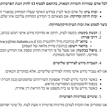
לכל אדם שמורות הזכויות הבאות, בהתאם לסעיף 13 לחוק הגנת הפרטיות
:
זכות עיון
:
כל אדם זכאי לעיין במידע האישי שעליו המוחזק במאגרי המ
זכות תיקון ומחיקה
:
אם מצאתם כי המידע המוחזק עליכם אינו שלם, אי
כיצד לממש את זכות העיון/תיקון/מחיקה
:
הגשת בקשה
:
בקשה לעיון, תיקון או מחיקת מידע אישי תוגש בכתב, 
דרכי פנייה
:
בדוא"ל
:
[כתובת מייל רלוונטית כגון privacy@etz-hahaim.co.il או info@etz-hahaim.co.il]
בדואר רשום
:
[כתובת פיזית מלאה של העסק]
טיפול בבקשה
:
אנו נפעל על פי הוראות החוק ונספק את המידע המבוק
מחיקה, תימסר הודעה מנומקת.
העברת מידע לצדדים שלישיים
אנו לא נעביר מידע אישי מזהה לצדדים שלישיים, אלא במקרים הבאים:
כאשר הדבר נדרש לצורך אספקת השירותים שהזמנתם (כגון חברת שי
בכפוף להסכמתכם המפורשת מראש.
כאשר נדרש על פי צו בית משפט או כל הוראת דין אחרת.
שינויים במדיניות הפרטיות
אנו שומרים את הזכות לעדכן מדיניות פרטיות זו מעת לעת. כל שינוי יפורסם