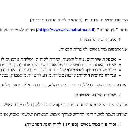
מדיניות פרטיות וזכות עיון (בהתאם לחוק הגנת הפרטיות)
אתר "עץ החיים
" (
https://www.etz-hahaim.co.il/
)
מחויב לשמירה על פ
איסוף ושימוש במידע
אנו אוספים מידע אישי למטרות הבאות:
אספקת שירותים
:
ניהול הזמנות, שירות לקוחות, ושליחת עדכונים לג
שיפור האתר
:
ניתוח סטטיסטי של אופן השימוש באתר (כגון עמודים נצפים, זמן שהייה) באמצע
דיוור ישיר (בכפוף להסכמה)
:
שליחת עדכונים, מבצעים וחדשות בדוא"ל או SMS, אך ורק אם נתתם הסכמה מפורשת לכך. ניתן לבטל א
עמידה בחובות חוקיות
:
לרבות מסירת מידע לרשויות מוסמכות, ככל שנ
המידע הנאסף עשוי לכלול, בין היתר: שם מלא, כתובת דוא"ל, מספר טלפון
שמירת המידע ואבטחתו
אנו נוקטים באמצעי אבטחה סבירים ומקובלים כדי להגן על המידע האישי 
המידע נשמר למשך הזמן הדרוש לצורך מימוש המטרות שלשמן נאסף, או כפי 
זכות עיון במידע אישי (סעיף 13 לחוק הגנת הפרטיות)