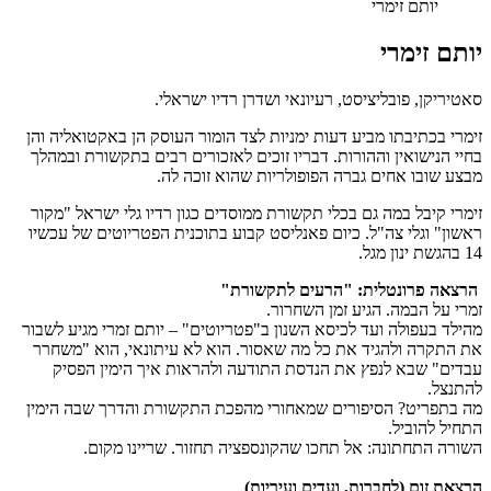
יותם זימרי
יותם זימרי
סאטיריקן, פובליציסט, רעיונאי ושדרן רדיו ישראלי.
זימרי בכתיבתו מביע דעות ימניות לצד הומור העוסק הן באקטואליה והן
בחיי הנישואין וההורות. דבריו זוכים לאזכורים רבים בתקשורת ובמהלך
מבצע שובו אחים גברה הפופולריות שהוא זוכה לה.
זימרי קיבל במה גם בכלי תקשורת ממוסדים כגון רדיו גלי ישראל "מקור
ראשון" וגלי צה"ל. כיום פאנליסט קבוע בתוכנית הפטריוטים של עכשיו
14 בהגשת ינון מגל.
הרצאה פרונטלית: "הרעים לתקשורת"
​זמרי על הבמה. הגיע זמן השחרור.
​מהילד בעפולה ועד לכיסא השנון ב"פטריוטים" – יותם זמרי מגיע לשבור
את התקרה ולהגיד את כל מה שאסור. הוא לא עיתונאי, הוא "משחרר
עבדים" שבא לנפץ את הנדסת התודעה ולהראות איך הימין הפסיק
להתנצל.
​מה בתפריט? הסיפורים שמאחורי מהפכת התקשורת והדרך שבה הימין
התחיל להוביל.
​השורה התחתונה: אל תחכו שהקונספציה תחזור. שריינו מקום.
הרצאת זום (לחברות, ועדים ועיריות)