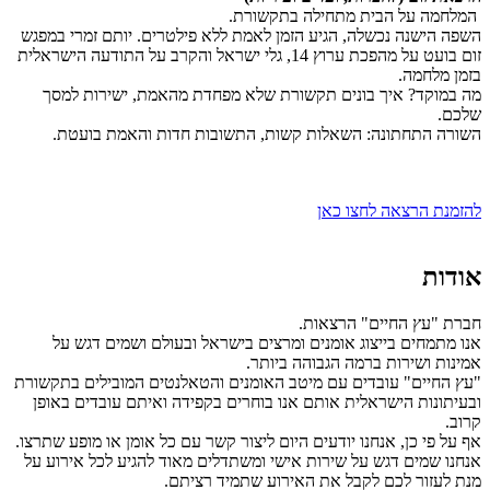
המלחמה על הבית מתחילה בתקשורת.
​השפה הישנה נכשלה, הגיע הזמן לאמת ללא פילטרים. יותם זמרי במפגש
זום בועט על מהפכת ערוץ 14, גלי ישראל והקרב על התודעה הישראלית
בזמן מלחמה.
​מה במוקד? איך בונים תקשורת שלא מפחדת מהאמת, ישירות למסך
שלכם.
​השורה התחתונה: השאלות קשות, התשובות חדות והאמת בועטת.
להזמנת הרצאה לחצו כאן
אודות
חברת "עץ החיים" הרצאות.
אנו מתמחים בייצוג אומנים ומרצים בישראל ובעולם ושמים דגש על
אמינות ושירות ברמה הגבוהה ביותר.
"עץ החיים" עובדים עם מיטב האומנים והטאלנטים המובילים בתקשורת
ובעיתונות הישראלית אותם אנו בוחרים בקפידה ואיתם עובדים באופן
קרוב.
אף על פי כן, אנחנו יודעים היום ליצור קשר עם כל אומן או מופע שתרצו.
אנחנו שמים דגש על שירות אישי ומשתדלים מאוד להגיע לכל אירוע על
מנת לעזור לכם לקבל את האירוע שתמיד רציתם.