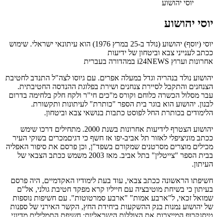
יוסי יהושוע
יוסי יהושוע
יוסי (יוסף) יהושוע (נולד ב-25 במרץ 1976) הוא עיתונאי ישראלי. שימוש
ככתב לענייני צבא וביטחון של ידיעות
אחרונות וערוץ i24NEWS במהדורה בעברית
יהושוע נולד בנהריה וגדל במעלה אפרים. עם גיוסו לצה"ל התנדב לחטיבת
הצנחנים והתקבל לסיירת צנחנים ושירת בפלוגת ההנדסה החטיבתית.
עבר מסלול הכשרה כלוחם וקורס מ"כים חי"ר ולקח חלק בלחימה בדרום
לבנון. יהושוע הוא בוגר בית הספר "כותרת" לעיתונות ותקשורת.
הלימודים בכותרת החל לפוסט כתבות בנושאי צבא וביטחון.
יהושוע הצטרף לידיעות אחרונות בשנת 2000. מתחילים דרכו שימש
ככתב מוניציפלי לאזור תל אביב-יפו אז חשף כי דגיםמכרים בשוקי העיר
מכילים מוצרים מסרטנים שמקורם בשפד"ן, וכן פרסם את סיפור האפליה
בבית הספר "צייטלין" בתל אביב. מאז 2003 משמש ככתב הצבאי של
העיתון.
חשיפתו הראשונה ככתב צבאי, עוד בעת לימודיו האקדמיים, היה פרסם
בעיתון כי בשיחת מוטיבציה עם חייליו קרא מפקד חטיבת גולני, אל"ם
שמואל זכאי, ל"ארבע אמות" "ארבע סמרטוטות". עם חשיפות נוספות
של יהושוע נמנות בנק ההשקעות ביחידת החץ, הקשר האירני של ספנות
טיסנקרופ המייצרות את הצוללות הישראליות; חשיפת התמלילים מדיוני