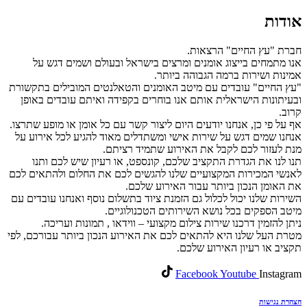
אודות
חברת "עץ החיים" הרצאות.
אנו מתמחים בייצוג אומנים ומרצים בישראל ובעולם ושמים דגש על
אמינות ושירות ברמה הגבוהה ביותר.
"עץ החיים" עובדים עם מיטב האומנים והטאלנטים המובילים בתקשורת
ובעיתונות הישראלית אותם אנו בוחרים בקפידה ואיתם עובדים באופן
קרוב.
אף על פי כן, אנחנו יודעים היום ליצור קשר עם כל אומן או מופע שתרצו.
אנחנו שמים דגש על שירות אישי ומשתדלים מאוד להגיע לכל אירוע על
מנת לעזור לכם לקבל את האירוע שתמיד רציתם.
תנו לנו את הגדרת התקציב שלכם, קונספט, או רעיון שיש לכם ותנו
לאנשי המכירות המקצועיים שלנו להגשים לכם את החלום ולהתאים לכם
את האומן הנכון ביותר עבור האירוע שלכם.
השירות שלנו יכול לכלול גם הזמנת ציוד בתשלום נוסף ואנחנו עובדים עם
מיטב הספקים בכל נושא השירותים הטכנולוגיים.
ניתן להזמין דרכנו שירות צילום מקצועי – ווידאו , תמונות ועריכה.
מטרת העל שלנו היא להתאים לכם את האירוע הנכון ביותר עבורכם, לפי
תקציב או רעיון האירוע שלכם.
Facebook
Youtube
Instagram
הצהרת נגישות