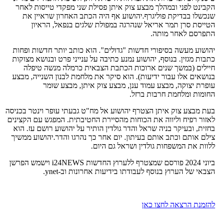
הקבינט לפני ובמהלך מבצע צוק איתן פסילת שני מפקדי טייסות לאחר
שנכשלו בבדיקת פוליגרף.יהושוע אף היה הכתב האחרון שראיין את
הטייסת סרן תמר אריאל שנהרגה במפולת שלגים בנפאל, הראיון
התפרסם לאחר מותה.
יהושוע מעשה בסיפורי חדשות "גדולים". הוא כותב יותר חדשות ופחות
כתבות מגזין. בנוסף, יהושוע נמנע כתיבה על ענייני פרט ובנושא מצוקות
חיילים (במשך שנים ארוכות הכתבת הצבאית כרמלה מנשה טיפלה
בנושאים אלו עבור ידיעות). הוא סיקר את מלחמת לבנון השנייה, מבצע
עופרת יצוקה, מבצע עמוד ענן, מבצע צוק איתן, מבצע שומר
החומות ומלחמת חרבות ברזל.
בעת מבצע צוק איתן הצטרף יהושוע אל מח"ט גבעתי עופר וינטר בכניסה
לאזור רפיח וליווה את הכוחות מהסיירת החטיבתית. המפגש עם הקצינים
בחזית, ובעיקר בניה שראל והדר גולדין הותיר על יהושוע רושם עז. הוא
צילם אותם וכתב אותם בעיתון. יום אחר כך נהרגו והדר.יהושוע ממשיך
ללוות את המשפחות גולדין ושראל גם היום.
ביוני 2024 פורסם שמצטרף ללערוץ החדשות i24NEWS וישמש הפרשן
הצבאי של הערוץ בנוסף לעבודתו בידיעות אחרונות וב-ynet.
להזמנת הרצאה לחצו כאן