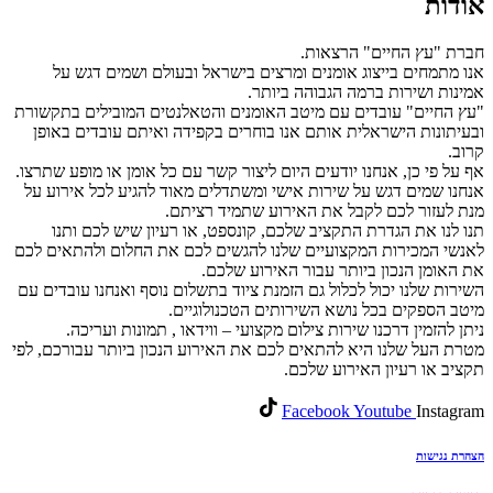
אודות
חברת "עץ החיים" הרצאות.
אנו מתמחים בייצוג אומנים ומרצים בישראל ובעולם ושמים דגש על
אמינות ושירות ברמה הגבוהה ביותר.
"עץ החיים" עובדים עם מיטב האומנים והטאלנטים המובילים בתקשורת
ובעיתונות הישראלית אותם אנו בוחרים בקפידה ואיתם עובדים באופן
קרוב.
אף על פי כן, אנחנו יודעים היום ליצור קשר עם כל אומן או מופע שתרצו.
אנחנו שמים דגש על שירות אישי ומשתדלים מאוד להגיע לכל אירוע על
מנת לעזור לכם לקבל את האירוע שתמיד רציתם.
תנו לנו את הגדרת התקציב שלכם, קונספט, או רעיון שיש לכם ותנו
לאנשי המכירות המקצועיים שלנו להגשים לכם את החלום ולהתאים לכם
את האומן הנכון ביותר עבור האירוע שלכם.
השירות שלנו יכול לכלול גם הזמנת ציוד בתשלום נוסף ואנחנו עובדים עם
מיטב הספקים בכל נושא השירותים הטכנולוגיים.
ניתן להזמין דרכנו שירות צילום מקצועי – ווידאו , תמונות ועריכה.
מטרת העל שלנו היא להתאים לכם את האירוע הנכון ביותר עבורכם, לפי
תקציב או רעיון האירוע שלכם.
Facebook
Youtube
Instagram
הצהרת נגישות