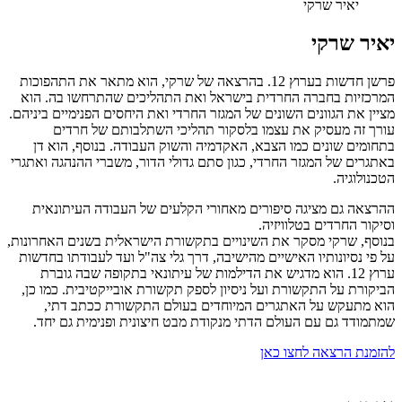
יאיר שרקי
יאיר שרקי
פרשן חדשות בערוץ 12. בהרצאה של שרקי, הוא מתאר את התהפוכות
המרכזיות בחברה החרדית בישראל ואת התהליכים שהתרחשו בה. הוא
מציין את הגוונים השונים של המגזר החרדי ואת היחסים הפנימיים ביניהם.
עורך זה מעסיק את עצמו בלסקור תהליכי השתלבותם של חרדים
בתחומים שונים כמו הצבא, האקדמיה והשוק העבודה. בנוסף, הוא דן
באתגרים של המגזר החרדי, כגון סתם גדולי הדור, משברי ההנהגה ואתגרי
הטכנולוגיה.
ההרצאה גם מציגה סיפורים מאחורי הקלעים של העבודה העיתונאית
וסיקור החרדים בטלוויזיה.
בנוסף, שרקי מסקר את השינויים בתקשורת הישראלית בשנים האחרונות,
על פי נסיונותיו האישיים מהישיבה, דרך גלי צה"ל ועד לעבודתו בחדשות
ערוץ 12. הוא מדגיש את הדילמות של עיתונאי בתקופה שבה גוברת
הביקורת על התקשורת ועל ניסיון לספק תקשורת אובייקטיבית. כמו כן,
הוא מתעקש על האתגרים המיוחדים בעולם התקשורת ככתב דתי,
שמתמודד גם עם העולם הדתי מנקודת מבט חיצונית ופנימית גם יחד.
להזמנת הרצאה לחצו כאן