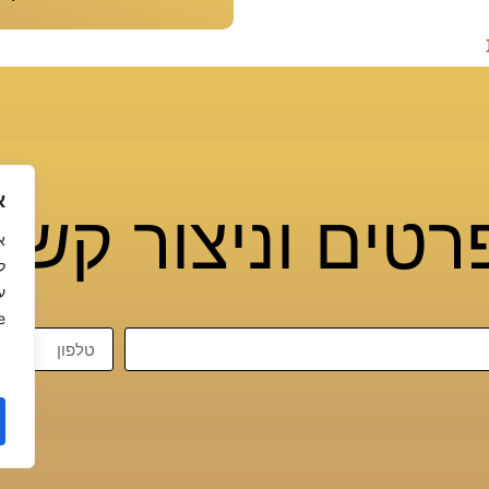
א
רטים וניצור קש
ל
ע
.