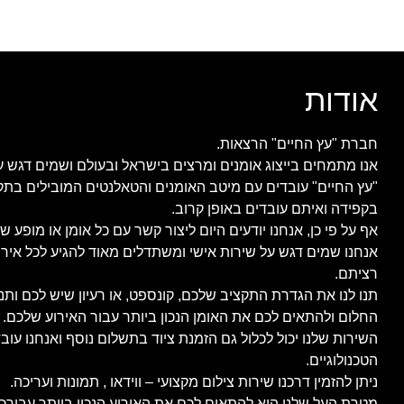
אודות
חברת "עץ החיים" הרצאות.
אנו מתמחים בייצוג אומנים ומרצים בישראל ובעולם ושמים דגש ע
"עץ החיים" עובדים עם מיטב האומנים והטאלנטים המובילים בתק
בקפידה ואיתם עובדים באופן קרוב.
אף על פי כן, אנחנו יודעים היום ליצור קשר עם כל אומן או מופע ש
אנחנו שמים דגש על שירות אישי ומשתדלים מאוד להגיע לכל איר
רציתם.
תנו לנו את הגדרת התקציב שלכם, קונספט, או רעיון שיש לכם ות
החלום ולהתאים לכם את האומן הנכון ביותר עבור האירוע שלכם.
השירות שלנו יכול לכלול גם הזמנת ציוד בתשלום נוסף ואנחנו ע
הטכנולוגיים.
ניתן להזמין דרכנו שירות צילום מקצועי – ווידאו , תמונות ועריכה.
מטרת העל שלנו היא להתאים לכם את האירוע הנכון ביותר עבורכם,