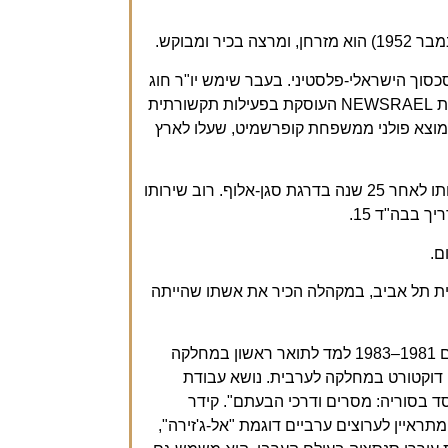
כסוך הישראלי-פלסטיני. בעבר שימש יו"ר חוג
הפרופסורים לחוסן מדיני וכלכלי, וכיום מכהן כסגן נשיא חברת NEWSRAEL העוסקת בפעילות תקשורתית
ממוצא פולני ממשפחת קופרשמיט, שעלו לארץ
בשנת 1970 התגייס לצה"ל. הוא שירת באמ"ן וסיים את שירותו לאחר 25 שנה בדרגת סגן-אלוף. רוב שירותו
ם.
הפילהרמונית תל אביב, במקהלה הכיר את אשתו שהייתה
את כל לימודיו האקדמיים עשה באוניברסיטת בר-אילן. בשנים 1981–1983 למד לתואר ראשון במחלקה
חלקה למדע המדינה, ובשנים 1991–1997 סיים דוקטורט במחלקה לערבית. נושא עבודת
ד בסוריה: מסרים ודרכי הבעתם". קידר
איין לערוצים ערביים דוגמת "אל-ג'זירה",