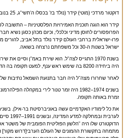
דוקטור מרדכי (מוטי) קידר (נולד בז' בכסלו ה'תשי"ג, 25 בנובמבר 1952) הוא מזרחן, ומרצה בכיר ומבוקש.
קידר הוא הוגה תוכנית האמירויות הפלסטיניות – התשובה לס
פרו-ישראלית ברחבי העולם קידר נולד בתל אביב, להורים 
ישראל בשנות ה-30 וכל משפחתם נרצחה בשואה.
היה ביחידה 8200 בה שימש ראש ענף, למעט תקופה בה הדריך בבה"ד 15.
לאחר שחרורו מצה"ל היה חבר בתנועת השמאל נתיבות שלו
בשנים 1974–1982 היה זמר טנור לירי במקהלה 
זמרת באותה תקופה.
לערבית ובמ
הדוקטורט שלו היה "הלשון הפוליטית הפומבית של משטר אס
מתמחה בתקשורת ההמונים של העולם הערבי[דרוש מקור] ומתר