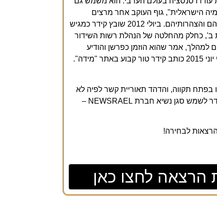
 עוררו סנסציה בעולם הערבי. הוא משמש גם
דמיה הישראלית", גוף העוקב אחר מרצים
המוגדרים על ידיו פוסט-ציוניים, במטרה לפרסם את פרסומיהם והצהרותיהם. ביולי 2012 שובץ קידר כמגיש
ב', כחלק מהחלטה של הנהלת רשות השידור
ם למהלך, אמר שהוא הוזמן כפרשן והודיע
שיסכים להיות מראיין אורח רק בהסכמת שני הצדדים. מסוף יוני 2015 כותב קידר טור קבוע באתר "מידה".
 נתניהו בפתח תקווה, והדהד תאוריית קשר לפיה לא
יגאל עמיר רצח את יצחק רבין[7]. החל משנת 2021, החל קידר לשמש סגן נשיא חברת NEWSRAEL –
 הרצאות לבחירה!
 הרצאה לחצו כאן