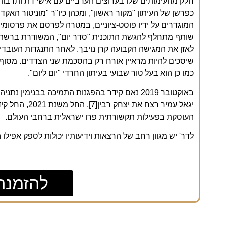
חלק מהעימותים שלו בערוצים הערביים עם אישי דת ותרבות
כפרשן של העיתון "מקור ראשון", ומכהן כיו"ר "מוניטור האק
שותף מתחלף להגשת התוכנית "סדר יום", המשודרת ברשת 
לאזן את המגישה הקבועה קרן נויבך. לאחר התנגדות העובדי
כמו כן הוא בעל טור שבועי בעיתון החרדי "יום ליום".
באוקטובר 2019 נאם קידר בהפגנות התמיכה בבנימין
העוסקת בפעילות תקשורתית פרו ישראלית ברחבי העולם.
לדר' יש מגוון רחב של הרצאות וידיעותיו יכולות לספק אפילו
להזמנת