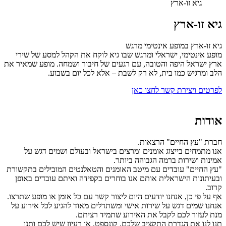
גיא זו-ארץ
גיא זו-ארץ
גיא זו-ארץ במופע אינטימי מרגש
מופע אינטימי, ישראלי ומרגש שבו גיא לוקח את הקהל למסע של שירי
ארץ ישראל היפה והטובה, עם רגעים של חיבור ושמחה. מופע שמאיר את
הלב ומרגיש כמו בית, לא רק לשבת – אלא לכל יום בשבוע.
לפרטים ויצירת קשר לחצו כאן
אודות
חברת "עץ החיים" הרצאות.
אנו מתמחים בייצוג אומנים ומרצים בישראל ובעולם ושמים דגש על
אמינות ושירות ברמה הגבוהה ביותר.
"עץ החיים" עובדים עם מיטב האומנים והטאלנטים המובילים בתקשורת
ובעיתונות הישראלית אותם אנו בוחרים בקפידה ואיתם עובדים באופן
קרוב.
אף על פי כן, אנחנו יודעים היום ליצור קשר עם כל אומן או מופע שתרצו.
אנחנו שמים דגש על שירות אישי ומשתדלים מאוד להגיע לכל אירוע על
מנת לעזור לכם לקבל את האירוע שתמיד רציתם.
תנו לנו את הגדרת התקציב שלכם, קונספט, או רעיון שיש לכם ותנו