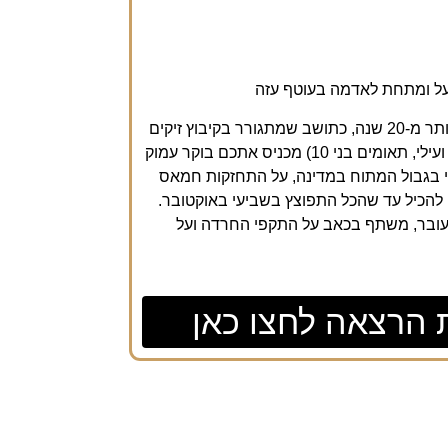
על ומתחת לאדמה בעוטף עזה
ככתב שמסקר את האזור וצועק את הצעקה של העוטף כבר יותר מ-20 שנה, כתושב שמתגורר בקיבוץ זיקים
שעל גבול הרצועה וכאבא לשלושה ילדים (אמרי בן 12 ועומר ועילי, תאומים בני 10) מכניס אתכם בוקר עמוק
י בגבול המתוח במדינה, על התחזקות חמאס
להכיל עד שהכל התפוצץ בשביעי באוקטובר.
עובר, משתף בכאב על התקפי החרדה ועל
 הרצאה לחצו כאן